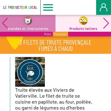
Producteur
local
Viandes et charcuteries
Produits laitiers
Porc
Poisson
-
2 FILETS DE TRUITE PROVENÇALE
FUMÉS À CHAUD
Mont
Saint
Aignan
Truite élevée aux Viviers de
Vatierville. Le filet de truite se
cuisine en papillote, au four, poêlée,
ou garni de légumes ou d'herbes