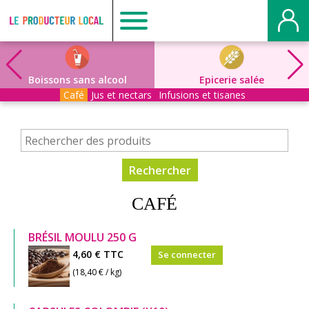
Producteur
local
Boissons sans alcool
Epicerie salée
Café
Jus et nectars
Infusions et tisanes
-
Mont
Saint
CAFÉ
Aignan
BRÉSIL MOULU 250 G
4,60 €
TTC
Se connecter
(18,40 € / kg)