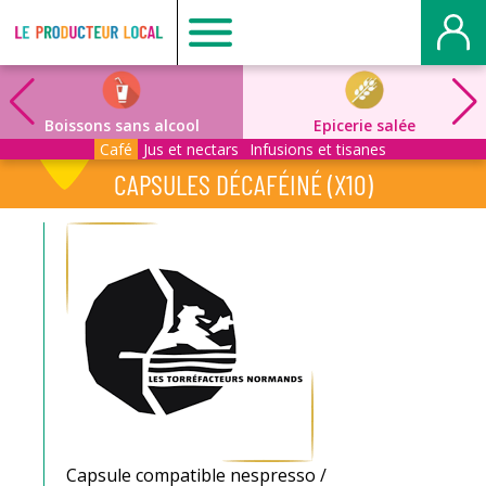
Producteur
local
Boissons sans alcool
Epicerie salée
Café
Jus et nectars
Infusions et tisanes
-
CAPSULES DÉCAFÉINÉ (X10)
Mont
Saint
Aignan
Capsule compatible nespresso /