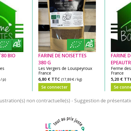
T80 BIO
FARINE DE NOISETTES
FARINE D
380 G
EPEAUTR
tes
Les Vergers de Louspeyroux
Ferme des
France
France
6,80 €
TTC
5,20 €
TT
 / p)
(17,89 € / kg)
Se connecter
Se conn