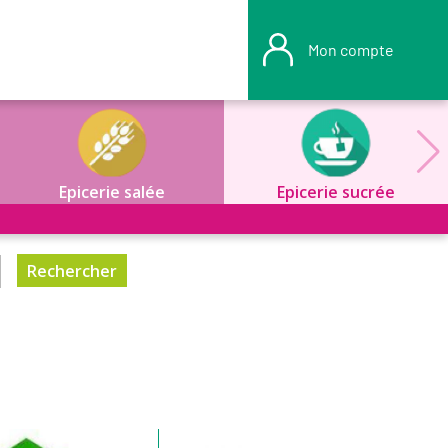
Mon compte
Epicerie salée
Epicerie sucrée