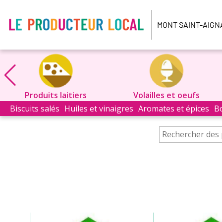
Producteur
local
MONT SAINT-AIGN
-
Mont
Saint
Aignan
Produits laitiers
Volailles et oeufs
Biscuits salés
Huiles et vinaigres
Aromates et épices
B