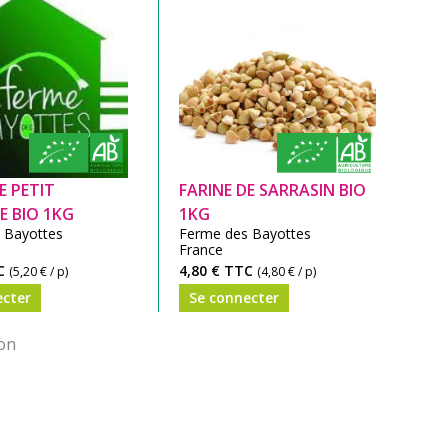
E PETIT
FARINE DE SARRASIN BIO
E BIO 1KG
1KG
 Bayottes
Ferme des Bayottes
France
C
4,80 €
TTC
(5,20 € / p)
(4,80 € / p)
ecter
Se connecter