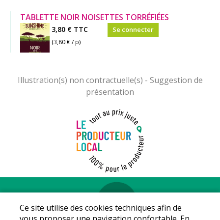
TABLETTE NOIR NOISETTES TORRÉFIÉES
3,80 €
TTC
Se connecter
(3,80 € / p)
Mentions légales
-
Conditions Générales de vente
-
Protection
Ce site utilise des cookies techniques afin de
des données personnelles
-
La coopérative
vous proposer une navigation confortable. En