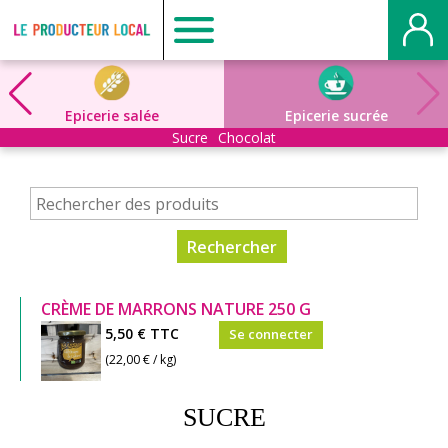
Producteur
local
Epicerie salée
Epicerie sucrée
Sucre
Chocolat
-
Mont
Saint
CRÈME DE MARRONS NATURE 250 G
Aignan
5,50 €
TTC
Se connecter
(22,00 € / kg)
SUCRE