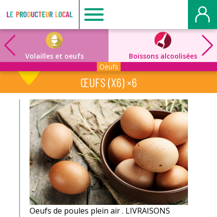
Producteur
local
Volailles et oeufs
Boissons alcoolisées
Oeufs
-
ŒUFS (X6) ×6
Mont
Saint
Aignan
Oeufs de poules plein air . LIVRAISONS