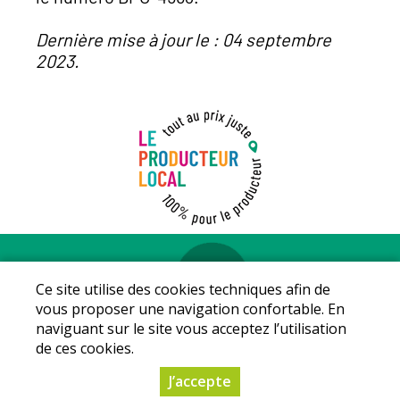
Dernière mise à jour le : 04 septembre
2023.
Mentions légales
-
Conditions Générales de vente
-
Protection
Ce site utilise des cookies techniques afin de
des données personnelles
-
La coopérative
vous proposer une navigation confortable. En
© Copyright 2024 - LE PRODUCTEUR LOCAL - Tous droits
naviguant sur le site vous acceptez l’utilisation
réservés - Conception :
Sarl Dynapse
de ces cookies.
J’accepte