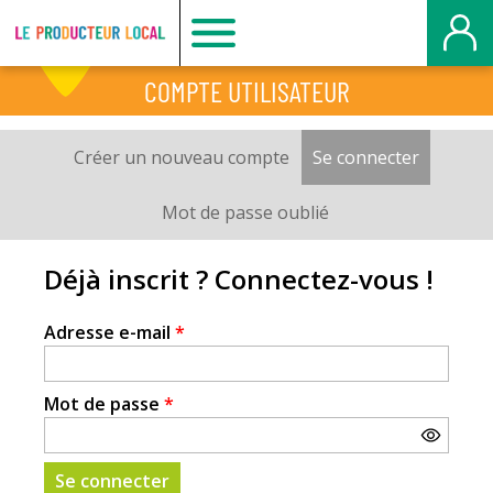
Producteur
COMPTE UTILISATEUR
local
Créer un nouveau compte
Se connecter
(onglet a
Onglets
-
principaux
Mot de passe oublié
Mont
Déjà inscrit ? Connectez-vous !
Saint
Adresse e-mail
*
Aignan
Mot de passe
*