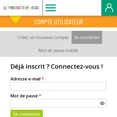
Producteur
COMPTE UTILISATEUR
local
Créer un nouveau compte
Se connecter
(onglet a
Onglets
-
principaux
Mot de passe oublié
Mont
Déjà inscrit ? Connectez-vous !
Saint
Adresse e-mail
*
Aignan
Mot de passe
*