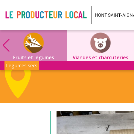
Producteur
local
MONT SAINT-AIGN
-
Mont
Saint
Aignan
Fruits et légumes
Viandes et charcuteries
Légumes secs