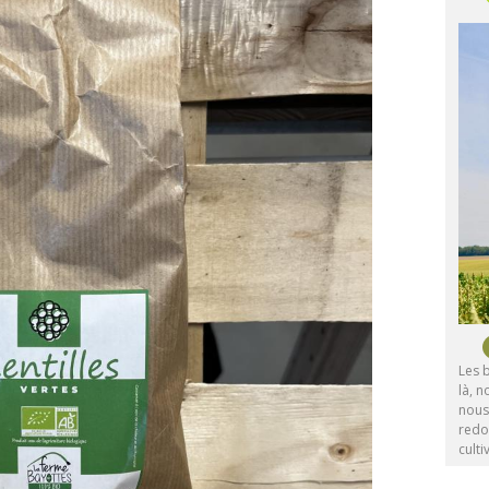
Les 
là, 
nous
redo
cult