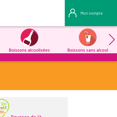
Mon compte
Boissons alcoolisées
Boissons sans alcool
Pousses de là