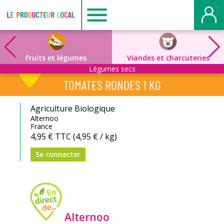
Producteur
local
Fruits et légumes
Viandes et charcuteries
Légumes secs
-
TOMATES RONDES 1 KG
Mont
Agriculture Biologique
Alternoo
France
Saint
4,95 €
TTC
(4,95 € / kg)
Se connecter
Aignan
Alternoo